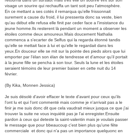
retourna dans un sursaut mais très vite un sourire vint sur son
visage un sourire qui rechauffa un tant soit peu l'atmosphère.
En ce mettant a ses cotés il remarqua qu'elle frissonnait
surement a cause du froid, il lui pressenta donc sa veste, bien
qu'au début elle refusa elle finit par ceder face a l'insistance du
jeune homme.Ils resterent là pendant un moment a observer les
étoiles comme deux amoureux.Mais doucement Nathalia
commenca a s'ecarter de Selfus qui la regarda étonné tandis
qu'elle se mettait face à lui et qu'elle le regardait dans les
yeux.En douceur elle se mit sur la pointe des pieds alors que lui
emporter par l'élan son élan de tendresse et d'amour qu'il portait
à la jeune fille se pencha à son tour. Seuls la lune et les étoiles
seraient témoins de leur premier baiser en cette nuit du 14
février.
(By Kika, Monnen Jessica)
Je suis désolé d'avoir effacer le texte d'avant pour ceux qu'ils
l'ont lu et qui l'ont commenté mais comme je n'arrivait pas a le
finir je me suis donc dit que cela vaudrait mieux jusqua ce que j'ai
trouver la suite ne vous inquiètè pas je l'ai enregister.Ensuite
pardon à ceux qui deteste la saint-valentin mais je voulais passer
le message que pour bbeaucoup c'est bien plus qu'une fête
commerciale et donc qui n'a pas un importance quelquonc en