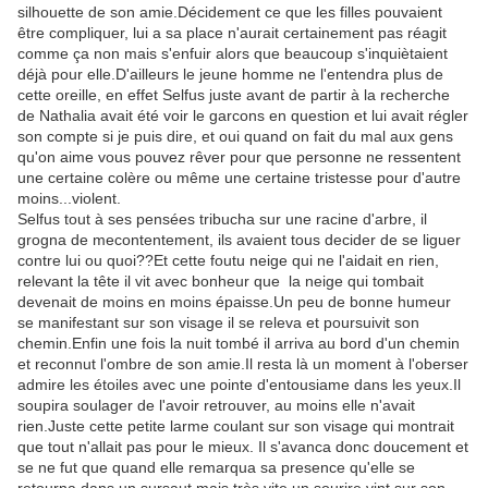
silhouette de son amie.Décidement ce que les filles pouvaient
être compliquer, lui a sa place n'aurait certainement pas réagit
comme ça non mais s'enfuir alors que beaucoup s'inquiètaient
déjà pour elle.D'ailleurs le jeune homme ne l'entendra plus de
cette oreille, en effet Selfus juste avant de partir à la recherche
de Nathalia avait été voir le garcons en question et lui avait régler
son compte si je puis dire, et oui quand on fait du mal aux gens
qu'on aime vous pouvez rêver pour que personne ne ressentent
une certaine colère ou même une certaine tristesse pour d'autre
moins...violent.
Selfus tout à ses pensées tribucha sur une racine d'arbre, il
grogna de mecontentement, ils avaient tous decider de se liguer
contre lui ou quoi??Et cette foutu neige qui ne l'aidait en rien,
relevant la tête il vit avec bonheur que la neige qui tombait
devenait de moins en moins épaisse.Un peu de bonne humeur
se manifestant sur son visage il se releva et poursuivit son
chemin.Enfin une fois la nuit tombé il arriva au bord d'un chemin
et reconnut l'ombre de son amie.Il resta là un moment à l'oberser
admire les étoiles avec une pointe d'entousiame dans les yeux.Il
soupira soulager de l'avoir retrouver, au moins elle n'avait
rien.Juste cette petite larme coulant sur son visage qui montrait
que tout n'allait pas pour le mieux. Il s'avanca donc doucement et
se ne fut que quand elle remarqua sa presence qu'elle se