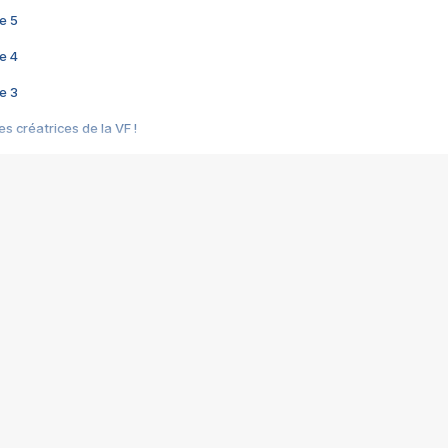
e 5
e 4
e 3
s créatrices de la VF !
e 2
e 1
e Mektoub My Love arrive enfin ! Rencontre avec Shaïn Boumedine et Sal
i : après Toni en famille
elle réalise le bouleversant Dites lui que je l'aime
ais ! Rencontre autour de Vie privée de Rebecca Zlotowski
 de Marguerite, Grave... Rencontre avec Ella Rumpf
 Les Rêveurs, un film intime sur la santé mentale