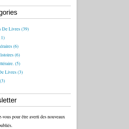
gories
s De Livres
(39)
11)
éraires
(6)
istoires
(6)
téraire.
(5)
De Livres
(3)
(3)
letter
vous pour être averti des nouveaux
publiés.