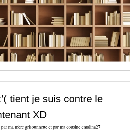
:'( tient je suis contre le
ntenant XD
i par ma mère grisounnette et par ma cousine emalina27.