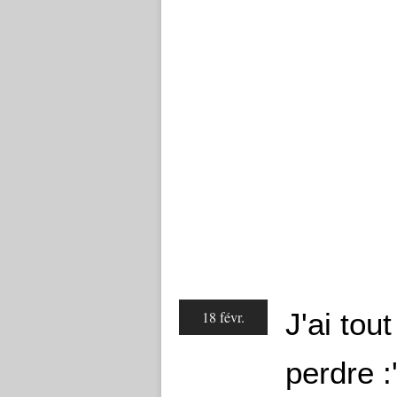
J'ai tou
18 févr.
perdre :'