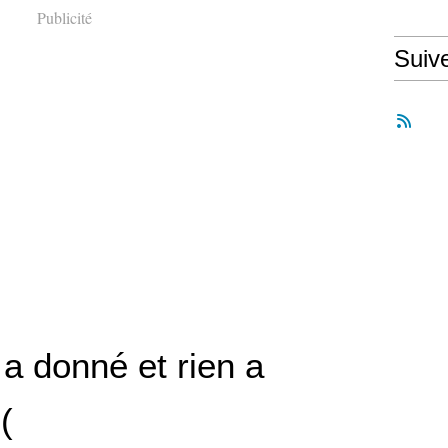
Publicité
Suiv
t a donné et rien a
(