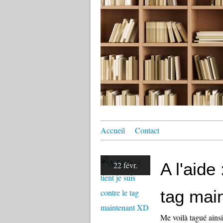
Accueil
Contact
A l'aide 
22 févr.
tag mai
Me voilà tagué ains