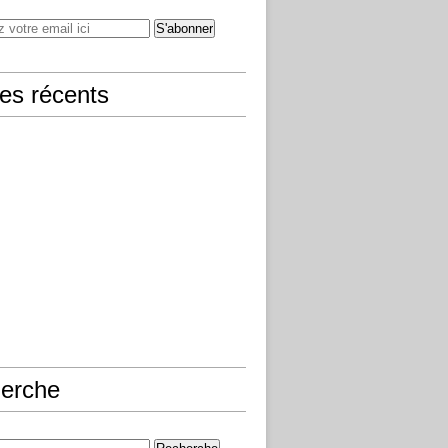
les récents
erche